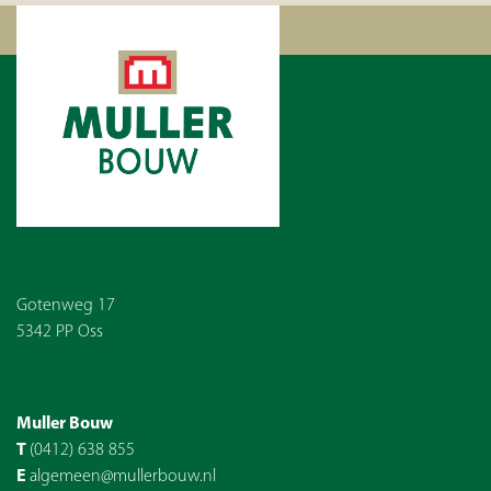
Gotenweg 17
5342 PP Oss
Muller Bouw
T
(0412) 638 855
E
algemeen@mullerbouw.nl