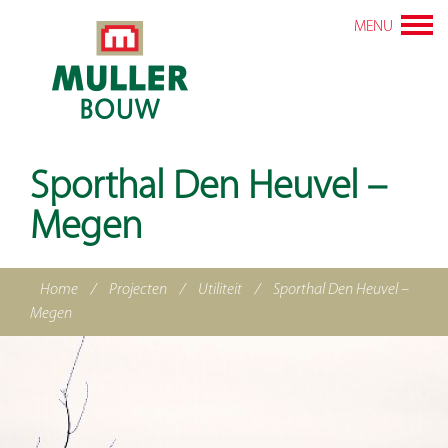
MENU
Sporthal Den Heuvel –
Megen
Home
/
Projecten
/
Utiliteit
/
Sporthal Den Heuvel –
Megen