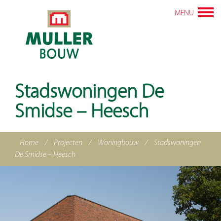
MENU
Stadswoningen De
Smidse – Heesch
Home
/
Projecten
/
Woningbouw
/
Stadswoningen
De Smidse – Heesch