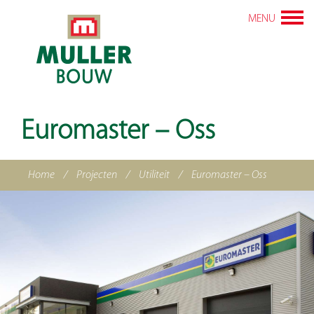
MENU
Euromaster – Oss
Home
/
Projecten
/
Utiliteit
/
Euromaster – Oss