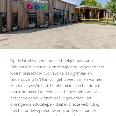
Op de locatie van het oude schoolgebouw van ’t
Schrijverke is een nieuw onderwijsgebouw gerealiseerd
waarin basisschool ’t Schrijverke, een gymzaal en
kinderopvang In ’t Park zijn gehuisvest. Samen vormen
zij het nieuwe Wij-land. De plek midden in het dorp is
getransformeerd tot een parkachtige setting waarvan
het schoolgebouw onderdeel is geworden. Het
omringende educatiepark staat in directe verbinding
met het onderwijsgebouw en is onderdeel van de