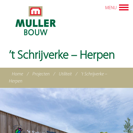
MENU
’t Schrijverke – Herpen
Home
/
Projecten
/
Utiliteit
/
’t Schrijverke –
Herpen