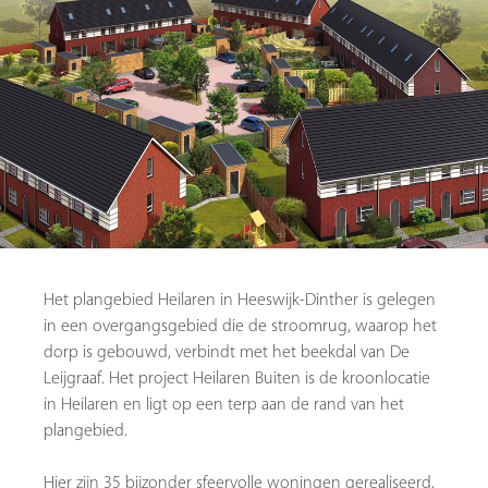
Het
plangebied Heilaren in Heeswijk-Dinther is gelegen
in een overgangsgebied die de stroomrug, waarop het
dorp is gebouwd, verbindt met het beekdal van De
Leijgraaf. Het project Heilaren Buiten is de kroonlocatie
in Heilaren en ligt op een terp aan de rand van het
plangebied.
Hier zijn 35 bijzonder sfeervolle woningen gerealiseerd,