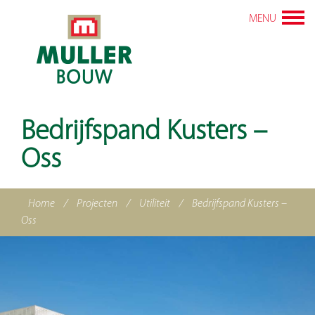
MENU
Bedrijfspand Kusters –
Oss
Home
/
Projecten
/
Utiliteit
/
Bedrijfspand Kusters –
Oss