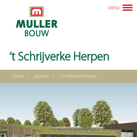
MENU
’t Schrijverke Herpen
Home
/
updates
/
’t Schrijverke Herpen