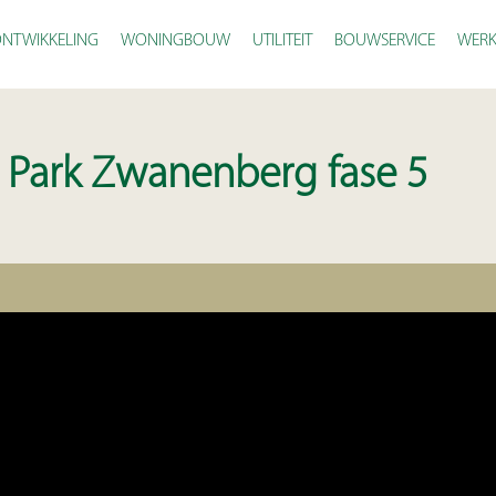
NTWIKKELING
WONINGBOUW
UTILITEIT
BOUWSERVICE
WERK
 Park Zwanenberg fase 5