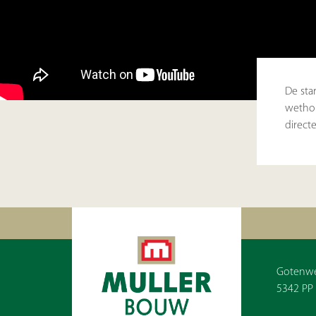
De sta
wethou
direct
Gotenw
5342 PP