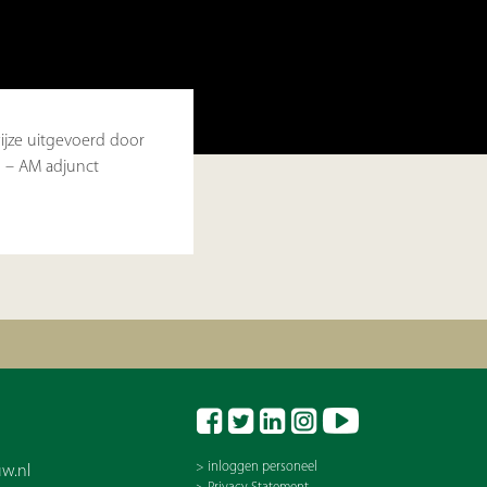
ijze uitgevoerd door
 – AM adjunct
> inloggen personeel
w.nl