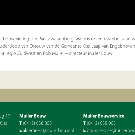
rt bouw viering van Park Zwanenberg fase 5 is op een symbolische w
der Joop van Orsouw van de Gemeente Oss, Jaap van Engelshoven
eur regio Zuidwest en Rob Muller – directeur Muller Bouw.
eg 17
Muller Bouw
Muller Bouwservice
 Oss
T
(0412) 638 855
T
(0412) 638 065
E
algemeen@mullerbouw.nl
E
bouwservice@mullerbou