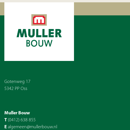
Gotenweg 17
5342 PP Oss
Muller Bouw
T
(0412) 638 855
E
algemeen@mullerbouw.nl