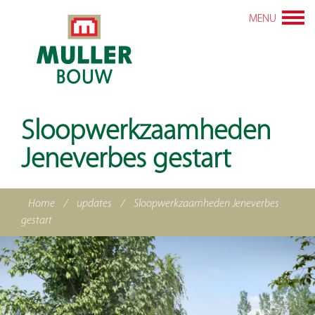
MENU
Sloopwerkzaamheden
Jeneverbes gestart
Home
/
updates
/
Sloopwerkzaamheden Jeneverbes
gestart