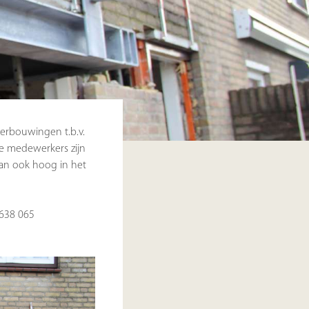
verbouwingen t.b.v.
ze medewerkers zijn
 dan ook hoog in het
 638 065