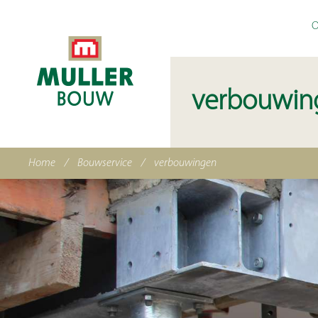
O
verbouwin
Home
/
Bouwservice
/
verbouwingen