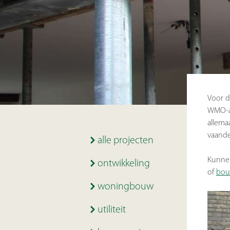
Voor d
WMO-aa
allema
vaande
alle projecten
Kunnen
ontwikkeling
of
bou
woningbouw
utiliteit